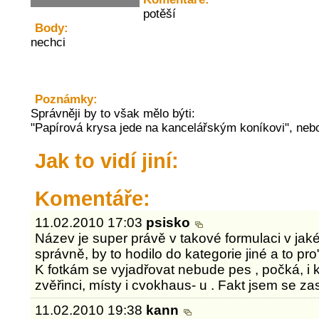
potěší
Body:
nechci
Poznámky:
Správněji by to však mělo býti:
"Papírová krysa jede na kancelářským koníkovi", ne
Jak to vidí jiní:
Komentáře:
11.02.2010 17:03
psisko
Název je super právě v takové formulaci v jaké 
správně, by to hodilo do kategorie jiné a to pro
K fotkám se vyjadřovat nebude pes , počká, i kd
zvěřinci, místy i cvokhaus- u . Fakt jsem se zasmá
11.02.2010 19:38
kann