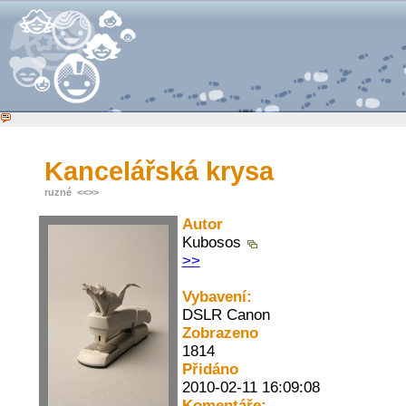
Kancelářská krysa
ruzné
<<
>>
Autor
Kubosos
>>
Vybavení:
DSLR Canon
Zobrazeno
1814
Přidáno
2010-02-11 16:09:08
Komentáře: