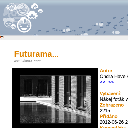
Futurama...
architektura
<<
>>
Autor
Ondra Havel
<<
>>
Vybavení:
Ňákej foťák 
Zobrazeno
2215
Přidáno
2012-06-26 2
Komentáře: