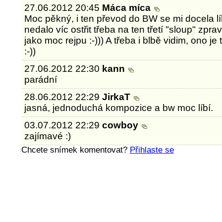
27.06.2012 20:45
Máca míca
Moc pěkný, i ten převod do BW se mi docela líbí
nedalo víc ostřit třeba na ten třetí "sloup" zpr
jako moc rejpu :-))) A třeba i blbě vidim, ono je
:-))
27.06.2012 22:30
kann
parádní
28.06.2012 22:29
JirkaT
jasná, jednoduchá kompozice a bw moc líbí.
03.07.2012 22:29
cowboy
zajímavé :)
Chcete snímek komentovat?
Přihlaste se