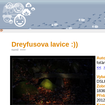
Dreyfusova lavice :))
ruzné
<<
>>
Auto
foťá
<<
Vyba
DSL
Zob
1836
Přid
2012
Kom