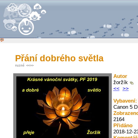
Přání dobrého světla
ruzné
<<
>>
Autor
žoržík
<<
>>
Vybavení:
Canon 5 D 
Zobrazen
2164
Přidáno
2018-12-2
Komentář