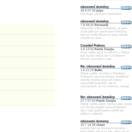
obnovení domény
28.8 07:38
jetys
Hoj Hugo, jsem pro zachování.
obnovení domény
7.8 08:34
Permoník
Zdravíčko Všem zvířátkům, já jsem
zcela jistě pro zachování FotoZoo,
byla by velká škoda to tady zabalit,
chodím se sem ...
Courání Prahou
3.8 13:54
Patrik Čmejla
Ahoj, našel bych tu někoho z Prahy,
kdo by šel občas ven s foťákem?
Focení, povídání a tak.
Re: obnovení domény
1.8 21:25
BuBu
Dobré světlo, souhlas s Patrikem.
Podobné monotematicky zaměřené
stránky možná dnes už nejsou
nejnavštěvovanější, ale to
neznamená, že na internetu nemají
...
Re: obnovení domény
27.7 07:50
Patrik Čmejla
Dobré světlo všem, mohu-li jako zcela
cizí člověk přispět svým pohledem,
tak o vaší galerii jsem neměl ani
tušení a vlastně ...
obnoveni domeny
16.7 14:38
clown
pratele blizi se obnoveni domeny -
kdyz vidim, jak to tu zije, neni cas to