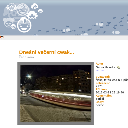
Dnešní večerní cwak...
žánr
<<
>>
Autor
Ondra Havelka
<<
>>
Vybavení:
Ňákej foťák wod N + pří
Zobrazeno
2175
Přidáno
2019-03-13 22:19:40
Komentáře:
potěší
Body:
nechci