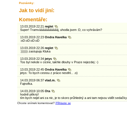
Poznámky:
Jak to vidí jiní:
Komentáře:
13.03.2019 22:21
reglet
Super! Tramváááááááááááj, uhodla jsem :D, co vyhrávám?
13.03.2019 22:23
Ondra Havelka
:oD:oD:oD:oD
13.03.2019 22:26
reglet
:)))))) zastupuju Kluka
13.03.2019 22:34
jetys
Tos byl nekde v cicine, takhle dlouhy v Praze nejezdej :-)
13.03.2019 22:45
Ondra Havelka
jetys: To bych cestou z práce nestihl... .o)
14.03.2019 06:37
vlad.m.
Fajnofka.
14.03.2019 10:05
Ota
hodně pěkný!
tím bych nejel ani za nic, je to skoro průhledný a ani tam nejsou vidět sedačky 
Chcete snímek komentovat?
Přihlaste se