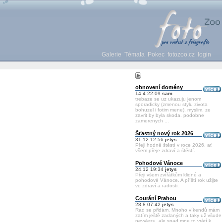
Galerie
Témata
Pokec
fotozoo.cz
login
obnovení domény
14.4 22:09
sam
trebaze se uz ukazuju jenom
sporadicky (zmenou stylu zivota
bohuzel i fotim mene), myslim, ze
zavrit by byla skoda. podobne
zamerenych ...
Šťastný nový rok 2026
31.12 12:56
jetys
Přeji hodně štěstí v roce 2026, ať
všem přeje zdraví a štěstí.
Pohodové Vánoce
24.12 19:34
jetys
Přeji všem zvířátkům klidné a
pohodové Vánoce. A příští rok užijte
ve zdraví a radosti.
Courání Prahou
28.8 07:42
jetys
Rád se přidám. Mnoho víkendů mám
zatím ještě zadaných a taky už všude
nevylezu, ale snad mne to vrátí k ...