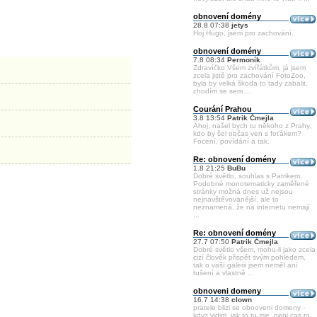
obnovení domény
28.8 07:38
jetys
Hoj Hugo, jsem pro zachování.
obnovení domény
7.8 08:34
Permoník
Zdravíčko Všem zvířátkům, já jsem
zcela jistě pro zachování FotoZoo,
byla by velká škoda to tady zabalit,
chodím se sem ...
Courání Prahou
3.8 13:54
Patrik Čmejla
Ahoj, našel bych tu někoho z Prahy,
kdo by šel občas ven s foťákem?
Focení, povídání a tak.
Re: obnovení domény
1.8 21:25
BuBu
Dobré světlo, souhlas s Patrikem.
Podobné monotematicky zaměřené
stránky možná dnes už nejsou
nejnavštěvovanější, ale to
neznamená, že na internetu nemají
...
Re: obnovení domény
27.7 07:50
Patrik Čmejla
Dobré světlo všem, mohu-li jako zcela
cizí člověk přispět svým pohledem,
tak o vaší galerii jsem neměl ani
tušení a vlastně ...
obnoveni domeny
16.7 14:38
clown
pratele blizi se obnoveni domeny -
kdyz vidim, jak to tu zije, neni cas to