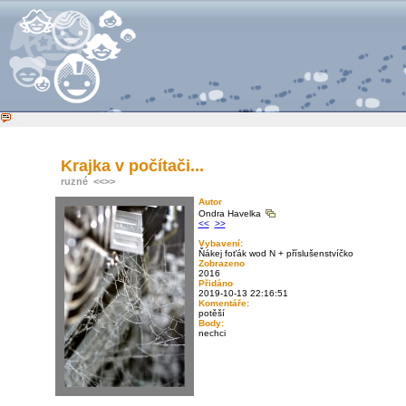
Krajka v počítači...
ruzné
<<
>>
Autor
Ondra Havelka
<<
>>
Vybavení:
Ňákej foťák wod N + příslušenstvíčko
Zobrazeno
2016
Přidáno
2019-10-13 22:16:51
Komentáře:
potěší
Body:
nechci