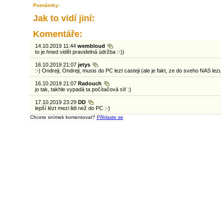
Poznámky:
Jak to vidí jiní:
Komentáře:
14.10.2019 11:44
wembloud
to je hned vidět pravidelná údržba :-))
16.10.2019 21:07
jetys
:-) Ondreji, Ondreji, musis do PC lezt casteji (ale je fakt, ze do sveho NAS lez
16.10.2019 21:07
Radouch
jo tak, takhle vypadá ta počítačová síť :)
17.10.2019 23:29
DD
lepší lézt mezi lidi než do PC :-)
Chcete snímek komentovat?
Přihlaste se