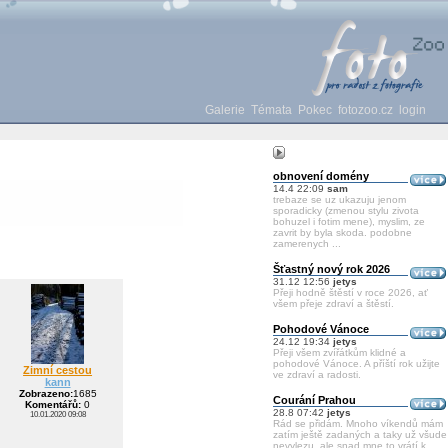
Galerie
Témata
Pokec
fotozoo.cz
login
obnovení domény
14.4 22:09
sam
trebaze se uz ukazuju jenom
sporadicky (zmenou stylu zivota
bohuzel i fotim mene), myslim, ze
zavrit by byla skoda. podobne
zamerenych ...
Šťastný nový rok 2026
31.12 12:56
jetys
Přeji hodně štěstí v roce 2026, ať
všem přeje zdraví a štěstí.
Pohodové Vánoce
24.12 19:34
jetys
Přeji všem zvířátkům klidné a
pohodové Vánoce. A příští rok užijte
Zimní cestou
ve zdraví a radosti.
kann
Zobrazeno:
1685
Courání Prahou
Komentářů:
0
28.8 07:42
jetys
10.01.2020 09:08
Rád se přidám. Mnoho víkendů mám
zatím ještě zadaných a taky už všude
nevylezu, ale snad mne to vrátí k ...