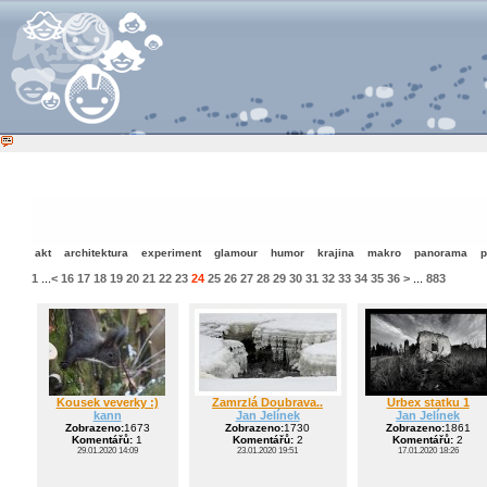
akt
architektura
experiment
glamour
humor
krajina
makro
panorama
p
1
...
<
16
17
18
19
20
21
22
23
24
25
26
27
28
29
30
31
32
33
34
35
36
>
...
883
Kousek veverky :)
Zamrzlá Doubrava..
Urbex statku 1
kann
Jan Jelínek
Jan Jelínek
Zobrazeno:
1673
Zobrazeno:
1730
Zobrazeno:
1861
Komentářů:
1
Komentářů:
2
Komentářů:
2
29.01.2020 14:09
23.01.2020 19:51
17.01.2020 18:26