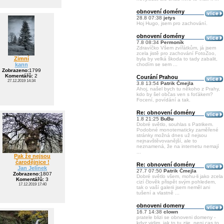
obnovení domény
28.8 07:38
jetys
Hoj Hugo, jsem pro zachování.
obnovení domény
7.8 08:34
Permoník
Zdravíčko Všem zvířátkům, já jsem
zcela jistě pro zachování FotoZoo,
Zimní
byla by velká škoda to tady zabalit,
kann
chodím se sem ...
Zobrazeno:
1799
Komentářů:
2
Courání Prahou
27.12.2019 14:34
3.8 13:54
Patrik Čmejla
Ahoj, našel bych tu někoho z Prahy,
kdo by šel občas ven s foťákem?
Focení, povídání a tak.
Re: obnovení domény
1.8 21:25
BuBu
Dobré světlo, souhlas s Patrikem.
Podobné monotematicky zaměřené
stránky možná dnes už nejsou
nejnavštěvovanější, ale to
neznamená, že na internetu nemají
...
Pak že nejsou
čarodějnice !
Re: obnovení domény
Jan Jelínek
27.7 07:50
Patrik Čmejla
Zobrazeno:
1807
Dobré světlo všem, mohu-li jako zcela
Komentářů:
3
cizí člověk přispět svým pohledem,
17.12.2019 17:40
tak o vaší galerii jsem neměl ani
tušení a vlastně ...
obnoveni domeny
16.7 14:38
clown
pratele blizi se obnoveni domeny -
kdyz vidim, jak to tu zije, neni cas to