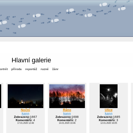
Hlavní galerie
ortrét
příroda
reportáž
ruzné
žánr
Noční
Ráno
Ulice
kann
kann
kann
Zobrazeno:
1667
Zobrazeno:
1698
Zobrazeno:
1685
Komentářů:
4
Komentářů:
2
Komentářů:
3
17.01.2020 12:48
14.01.2020 10:46
12.01.2020 16:05