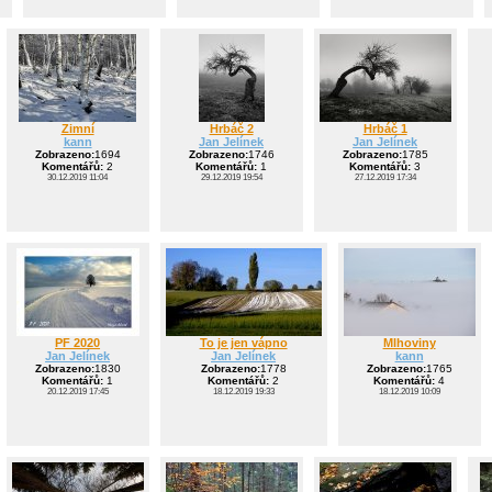
Zimní
Hrbáč 2
Hrbáč 1
kann
Jan Jelínek
Jan Jelínek
Zobrazeno:
1694
Zobrazeno:
1746
Zobrazeno:
1785
Komentářů:
2
Komentářů:
1
Komentářů:
3
30.12.2019 11:04
29.12.2019 19:54
27.12.2019 17:34
PF 2020
To je jen vápno
Mlhoviny
Jan Jelínek
Jan Jelínek
kann
Zobrazeno:
1830
Zobrazeno:
1778
Zobrazeno:
1765
Komentářů:
1
Komentářů:
2
Komentářů:
4
20.12.2019 17:45
18.12.2019 19:33
18.12.2019 10:09