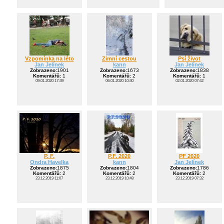
Vzpomínka na léto
Zimní cestou
Psí život
Jan Jelínek
kann
Jan Jelínek
Zobrazeno:
1901
Zobrazeno:
1673
Zobrazeno:
1838
Komentářů:
1
Komentářů:
2
Komentářů:
1
09.01.2020 17:39
06.01.2020 10:30
02.01.2020 07:42
P. F.
P.F. 2020
PF 2020
Ondra Havelka
kann
Jan Jelínek
Zobrazeno:
1875
Zobrazeno:
1804
Zobrazeno:
1786
Komentářů:
2
Komentářů:
2
Komentářů:
2
23.12.2019 11:07
23.12.2019 10:48
23.12.2019 07:32