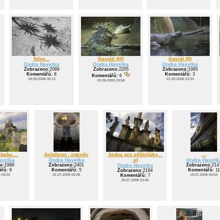
Stíny...
Gaviáli (III)
Gaviál (II)
Ondra Havelka
Ondra Havelka
Ondra Havelka
Zobrazeno:
2089
Zobrazeno:
2205
Zobrazeno:
1995
Komentářů:
8
Komentářů:
3
Komentářů:
6
18.09.2008 00:13
01.09.2008 23:33
02.09.2008 23:58
babu....
Achilleon - interiér
Jedna pro stříbrňáky...
...
avelka
Ondra Havelka
.o)
Ondra Havelk
o:
1999
Zobrazeno:
2401
Ondra Havelka
Zobrazeno:
214
řů:
9
Komentářů:
5
Komentářů:
11
Zobrazeno:
2184
8 00:32
31.07.2008 00:28
19.07.2008 00:53
Komentářů:
7
29.07.2008 23:46