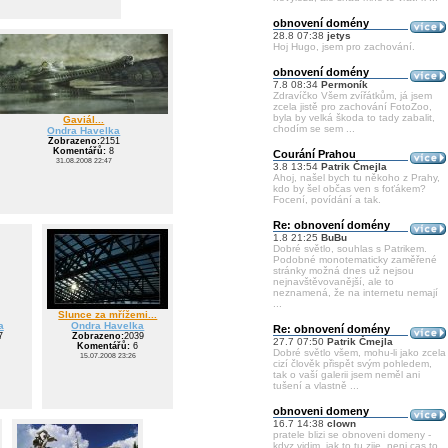
obnovení domény
28.8 07:38
jetys
Hoj Hugo, jsem pro zachování.
obnovení domény
7.8 08:34
Permoník
Zdravíčko Všem zvířátkům, já jsem
zcela jistě pro zachování FotoZoo,
byla by velká škoda to tady zabalit,
Gaviál...
chodím se sem ...
Ondra Havelka
Zobrazeno:
2151
Komentářů:
8
Courání Prahou
31.08.2008 22:47
3.8 13:54
Patrik Čmejla
Ahoj, našel bych tu někoho z Prahy,
kdo by šel občas ven s foťákem?
Focení, povídání a tak.
Re: obnovení domény
1.8 21:25
BuBu
Dobré světlo, souhlas s Patrikem.
Podobné monotematicky zaměřené
stránky možná dnes už nejsou
nejnavštěvovanější, ale to
neznamená, že na internetu nemají
...
Slunce za mřížemi...
a
Ondra Havelka
Re: obnovení domény
7
Zobrazeno:
2039
27.7 07:50
Patrik Čmejla
Komentářů:
6
Dobré světlo všem, mohu-li jako zcela
15.07.2008 23:26
cizí člověk přispět svým pohledem,
tak o vaší galerii jsem neměl ani
tušení a vlastně ...
obnoveni domeny
16.7 14:38
clown
pratele blizi se obnoveni domeny -
kdyz vidim, jak to tu zije, neni cas to