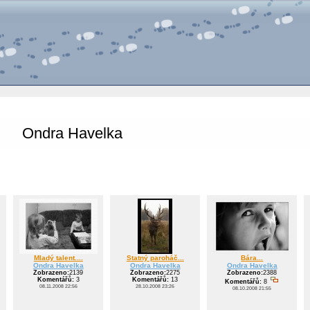
Ondra Havelka
Mladý talent....
Statný paroháč...
Bára...
Ondra Havelka
Ondra Havelka
Ondra Havelka
Zobrazeno:
2139
Zobrazeno:
2275
Zobrazeno:
2388
Komentářů:
3
Komentářů:
13
Komentářů:
8
08.11.2008 22:56
28.10.2008 23:26
08.10.2008 21:55