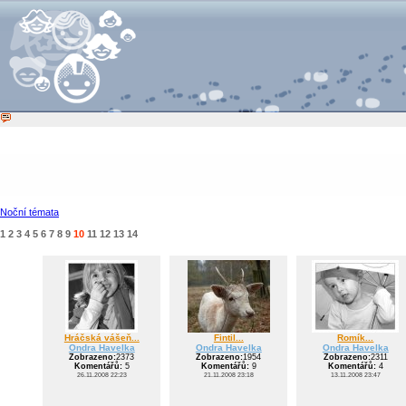
Noční témata
1
2
3
4
5
6
7
8
9
10
11
12
13
14
Hráčská vášeň...
Fintil...
Romík...
Ondra Havelka
Ondra Havelka
Ondra Havelka
Zobrazeno:
2373
Zobrazeno:
1954
Zobrazeno:
2311
Komentářů:
5
Komentářů:
9
Komentářů:
4
26.11.2008 22:23
21.11.2008 23:18
13.11.2008 23:47