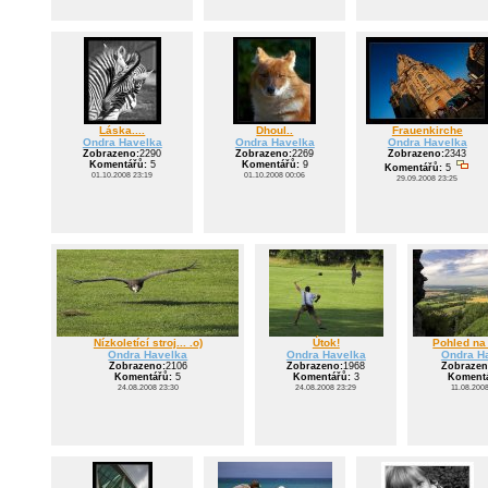
Láska....
Dhoul..
Frauenkirche
Ondra Havelka
Ondra Havelka
Ondra Havelka
Zobrazeno:
2290
Zobrazeno:
2269
Zobrazeno:
2343
Komentářů:
5
Komentářů:
9
Komentářů:
5
01.10.2008 23:19
01.10.2008 00:06
29.09.2008 23:25
Nízkoletící stroj... .o)
Útok!
Pohled na 
Ondra Havelka
Ondra Havelka
Ondra H
Zobrazeno:
2106
Zobrazeno:
1968
Zobrazen
Komentářů:
5
Komentářů:
3
Komentá
24.08.2008 23:30
24.08.2008 23:29
11.08.200