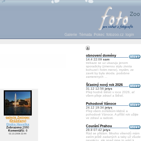
Galerie
Témata
Pokec
fotozoo.cz
login
obnovení domény
14.4 22:09
sam
trebaze se uz ukazuju jenom
sporadicky (zmenou stylu zivota
bohuzel i fotim mene), myslim, ze
zavrit by byla skoda. podobne
zamerenych ...
Šťastný nový rok 2026
31.12 12:56
jetys
Přeji hodně štěstí v roce 2026, ať
všem přeje zdraví a štěstí.
Pohodové Vánoce
24.12 19:34
jetys
Přeji všem zvířátkům klidné a
pohodové Vánoce. A příští rok užijte
galerie Zwinger
ve zdraví a radosti.
(Drážďany)
Ondra Havelka
Courání Prahou
Zobrazeno:
2060
28.8 07:42
jetys
Komentářů:
6
Rád se přidám. Mnoho víkendů mám
02.10.2008 22:44
zatím ještě zadaných a taky už všude
nevylezu, ale snad mne to vrátí k ...