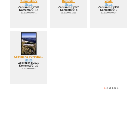
Rumunsko V
Brynzda..
vrtule
Bajza
Bajza
Bajza
Zobrazeno:
2228
Zobrazeno:
2322
Zobrazeno:
2458
Komentářů:
12
Komentářů:
6
Komentářů:
7
12.11.2009 08:41
11.11.2009 11:15
10.11.2009 09:24
Cestou na Výrovku...
Bajza
Zobrazeno:
2121
Komentářů:
10
07.11.2009 09:37
1
2
3
4
5
6