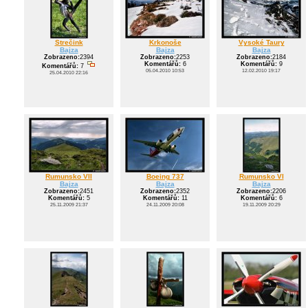
Strečink
Krkonoše
Vysoké Taury
Bajza
Bajza
Bajza
Zobrazeno:
2394
Zobrazeno:
2253
Zobrazeno:
2184
Komentářů:
6
Komentářů:
9
Komentářů:
7
05.04.2010 10:53
12.02.2010 19:17
25.04.2010 22:16
Rumunsko VII
Boeing 737
Rumunsko VI
Bajza
Bajza
Bajza
Zobrazeno:
2451
Zobrazeno:
2352
Zobrazeno:
2206
Komentářů:
5
Komentářů:
11
Komentářů:
6
25.11.2009 21:37
24.11.2009 20:08
19.11.2009 20:29