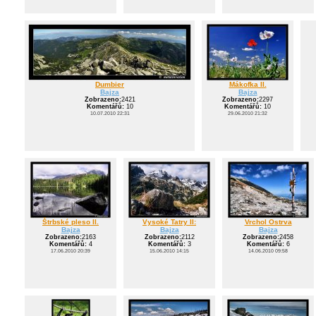
Dumbier
Mákofka II.
Bajza
Bajza
Zobrazeno:
2421
Zobrazeno:
2297
Komentářů:
10
Komentářů:
10
10.07.2010 22:31
29.06.2010 21:32
Štrbské pleso II.
Vysoké Tatry II:
Vrchol Ostrva
Bajza
Bajza
Bajza
Zobrazeno:
2163
Zobrazeno:
2112
Zobrazeno:
2458
Komentářů:
4
Komentářů:
3
Komentářů:
6
17.06.2010 20:39
15.06.2010 14:15
14.06.2010 09:58