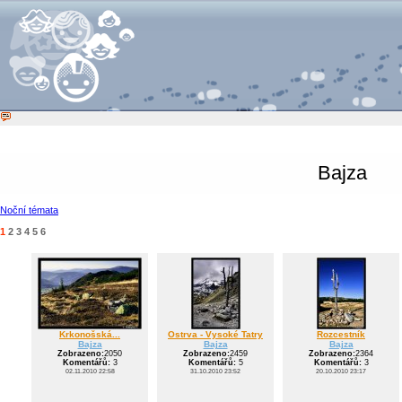
Bajza
Noční témata
1
2
3
4
5
6
Krkonošská...
Ostrva - Vysoké Tatry
Rozcestník
Bajza
Bajza
Bajza
Zobrazeno:
2050
Zobrazeno:
2459
Zobrazeno:
2364
Komentářů:
3
Komentářů:
5
Komentářů:
3
02.11.2010 22:58
31.10.2010 23:52
20.10.2010 23:17