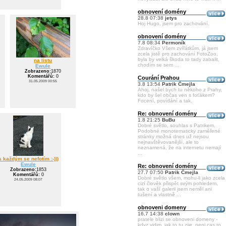
obnovení domény
28.8 07:38
jetys
Hoj Hugo, jsem pro zachování.
obnovení domény
7.8 08:34
Permoník
Zdravíčko Všem zvířátkům, já jsem
zcela jistě pro zachování FotoZoo,
byla by velká škoda to tady zabalit,
na listu
chodím se sem ...
Ewule
Zobrazeno:
1870
Komentářů:
0
Courání Prahou
31.05.2009 00:55
3.8 13:54
Patrik Čmejla
Ahoj, našel bych tu někoho z Prahy,
kdo by šel občas ven s foťákem?
Focení, povídání a tak.
Re: obnovení domény
1.8 21:25
BuBu
Dobré světlo, souhlas s Patrikem.
Podobné monotematicky zaměřené
stránky možná dnes už nejsou
nejnavštěvovanější, ale to
neznamená, že na internetu nemají
...
s každým se nefotím :-)))
Ewule
Re: obnovení domény
Zobrazeno:
1853
27.7 07:50
Patrik Čmejla
Komentářů:
0
Dobré světlo všem, mohu-li jako zcela
24.05.2009 08:07
cizí člověk přispět svým pohledem,
tak o vaší galerii jsem neměl ani
tušení a vlastně ...
obnoveni domeny
16.7 14:38
clown
pratele blizi se obnoveni domeny -
kdyz vidim, jak to tu zije, neni cas to