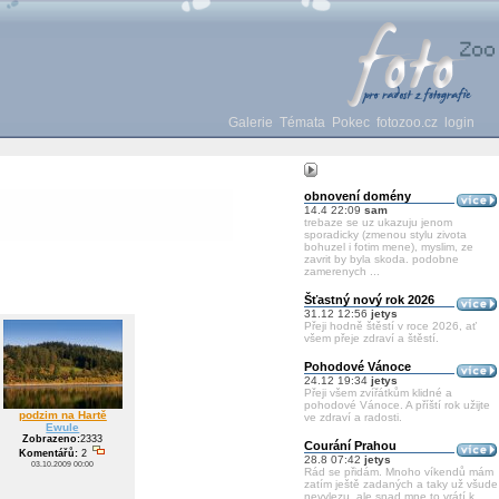
Galerie
Témata
Pokec
fotozoo.cz
login
obnovení domény
14.4 22:09
sam
trebaze se uz ukazuju jenom
sporadicky (zmenou stylu zivota
bohuzel i fotim mene), myslim, ze
zavrit by byla skoda. podobne
zamerenych ...
Šťastný nový rok 2026
31.12 12:56
jetys
Přeji hodně štěstí v roce 2026, ať
všem přeje zdraví a štěstí.
Pohodové Vánoce
24.12 19:34
jetys
Přeji všem zvířátkům klidné a
pohodové Vánoce. A příští rok užijte
podzim na Hartě
ve zdraví a radosti.
Ewule
Zobrazeno:
2333
Courání Prahou
Komentářů:
2
28.8 07:42
jetys
03.10.2009 00:00
Rád se přidám. Mnoho víkendů mám
zatím ještě zadaných a taky už všude
nevylezu, ale snad mne to vrátí k ...