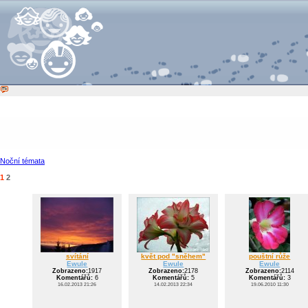
Noční témata
1
2
svítání
květ pod "sněhem"
pouštní růže
Ewule
Ewule
Ewule
Zobrazeno:
1917
Zobrazeno:
2178
Zobrazeno:
2114
Komentářů:
6
Komentářů:
5
Komentářů:
3
16.02.2013 21:26
14.02.2013 22:34
19.06.2010 11:30