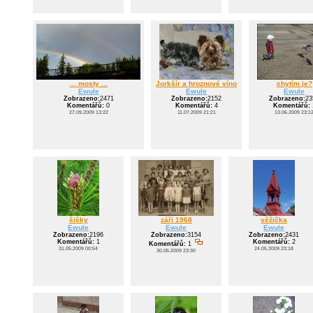
... mosty ...
Jorkšír a hroznové víno
chytím je?
Ewule
Ewule
Ewule
Zobrazeno:
2471
Zobrazeno:
2152
Zobrazeno:
23
Komentářů:
0
Komentářů:
4
Komentářů:
27.09.2009 13:22
11.07.2009 21:21
13.06.2009 23:1
šišky
září 1968
věžička
Ewule
Ewule
Ewule
Zobrazeno:
2196
Zobrazeno:
3154
Zobrazeno:
2431
Komentářů:
1
Komentářů:
2
Komentářů:
1
31.05.2009 00:54
24.05.2009 23:18
30.05.2009 23:30