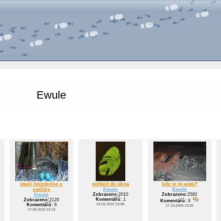
Ewule
ptačí hnízdečko s
pohled do okna
kde je to auto?
vajíčky
Ewule
Ewule
Ewule
Zobrazeno:
2010
Zobrazeno:
2582
Komentářů:
1
Zobrazeno:
2120
Komentářů:
9
01.02.2010 12:48
Komentářů:
6
17.10.2009 13:26
17.04.2010 22:19