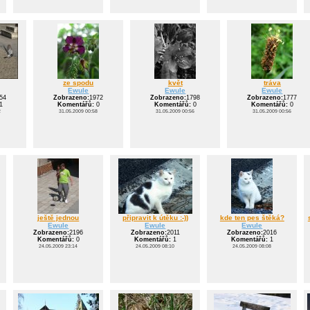
ze spodu
květ
tráva
Ewule
Ewule
Ewule
54
Zobrazeno:
1972
Zobrazeno:
1798
Zobrazeno:
1777
1
Komentářů:
0
Komentářů:
0
Komentářů:
0
2
31.05.2009 00:58
31.05.2009 00:56
31.05.2009 00:56
ještě jednou
připravit k útěku :-))
kde ten pes štěká?
Ewule
Ewule
Ewule
Zobrazeno:
2196
Zobrazeno:
2011
Zobrazeno:
2016
Komentářů:
0
Komentářů:
1
Komentářů:
1
24.05.2009 23:14
24.05.2009 08:10
24.05.2009 08:08