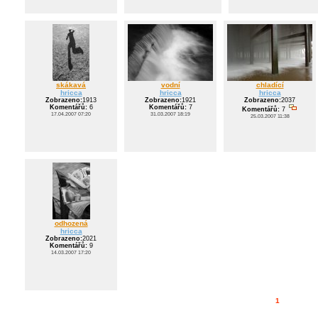
skákavá
vodní
chladící
hricca
hricca
hricca
Zobrazeno:
1913
Zobrazeno:
1921
Zobrazeno:
2037
Komentářů:
6
Komentářů:
7
Komentářů:
7
17.04.2007 07:20
31.03.2007 18:19
25.03.2007 11:38
odhozená
hricca
Zobrazeno:
2021
Komentářů:
9
14.03.2007 17:20
1