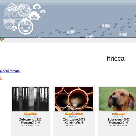
hricca
Noční témata
1
chladivá
jentak roura
provinilý
hricca
hricca
hricca
Zobrazeno:
1722
Zobrazeno:
1973
Zobrazeno:
1993
Komentářů:
6
Komentářů:
8
Komentářů:
6
10.06.2007 12:26
06.06.2007 21:02
02.06.2007 14:18