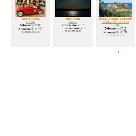
Veteráneček
Robinson
Svatý Štefan, ostrovní
žoržík
žoržík
hotel v Černé Hoře
Zobrazeno:
2085
Zobrazeno:
2187
žoržík
Komentářů:
7
Zobrazeno:
2012
Komentářů:
6
13.11.2018 17:13
14.11.2018 21:44
Komentářů:
6
12.11.2018 21:22
1