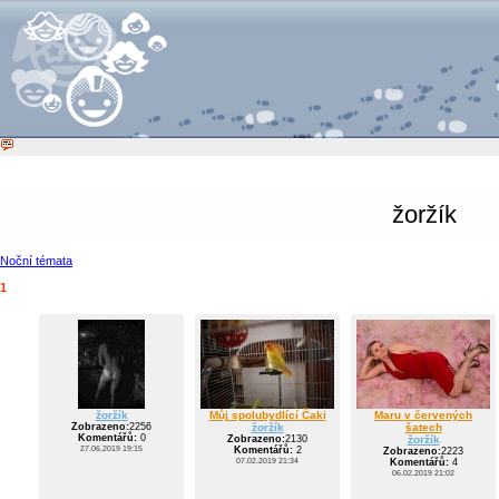
žoržík
Noční témata
1
žoržík
Můj spolubydlící Čaki
Maru v červených
Zobrazeno:
2256
žoržík
šatech
Komentářů:
0
Zobrazeno:
2130
žoržík
27.06.2019 19:15
Komentářů:
2
Zobrazeno:
2223
07.02.2019 21:34
Komentářů:
4
06.02.2019 21:02