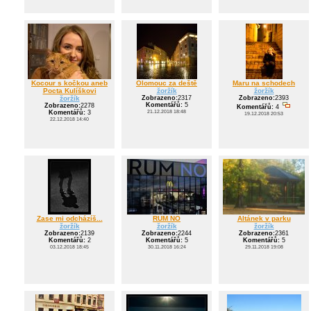
Kocour s kočkou aneb
Olomouc za deště
Maru na schodech
Pocta Kulíškovi
žoržík
žoržík
žoržík
Zobrazeno:
2317
Zobrazeno:
2393
Komentářů:
5
Zobrazeno:
2278
Komentářů:
4
21.12.2018 18:48
Komentářů:
3
19.12.2018 20:53
22.12.2018 14:40
Zase mi odcházíš...
RUM NO
Altánek v parku
žoržík
žoržík
žoržík
Zobrazeno:
2139
Zobrazeno:
2244
Zobrazeno:
2361
Komentářů:
2
Komentářů:
5
Komentářů:
5
03.12.2018 18:45
30.11.2018 16:24
29.11.2018 19:08