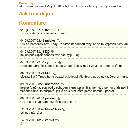
Poznámky:
Haf no street moment.Plných 300 a byl moc blízko.Proto to pozadí podivné haff.
Jak to vidí jiní:
Komentáře:
04.09.2007 22:09
cygnus
Ti důchodci si s námi mají co užít.
04.09.2007 22:41
psisko
Dík za komentík haff .Tady už nikdo nehodnotí taky se na to vyprdnu.Nebudu 
04.09.2007 22:42
DD
no jen počkej až začnou fotit nás cyg :-))))
04.09.2007 22:54
cygnus
Dani, doufám, že již budu o holi a budu ji tedy moci vrhat po fotografujícím.
06.09.2007 23:21
htth
Mozna BW? Treba by to pozadi bylo lepsi. Ale dobra streetovka. Dobrej mome
09.09.2007 00:20
anemone
hezká fotečka, suprově zachycen výraz pána, já si nemůžu pomoct, ale takhle si
vděčné téma, to zářijové, jen já se s ním ještě pořád nemůžu poprat ...
09.09.2007 20:44
psisko
Chi ane chi haffhafhafhaf třeba to je no :))))
12.09.2007 08:47
MilanStein
fajnový pán ;) :)
14.09.2007 18:53
cetlyk
:)