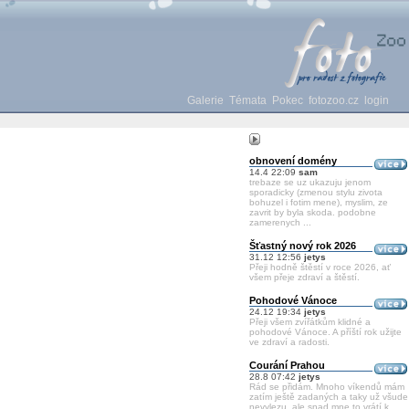
Galerie
Témata
Pokec
fotozoo.cz
login
obnovení domény
14.4 22:09
sam
trebaze se uz ukazuju jenom
sporadicky (zmenou stylu zivota
bohuzel i fotim mene), myslim, ze
zavrit by byla skoda. podobne
zamerenych ...
Šťastný nový rok 2026
31.12 12:56
jetys
Přeji hodně štěstí v roce 2026, ať
všem přeje zdraví a štěstí.
Pohodové Vánoce
24.12 19:34
jetys
Přeji všem zvířátkům klidné a
pohodové Vánoce. A příští rok užijte
ve zdraví a radosti.
Courání Prahou
28.8 07:42
jetys
Rád se přidám. Mnoho víkendů mám
zatím ještě zadaných a taky už všude
nevylezu, ale snad mne to vrátí k ...