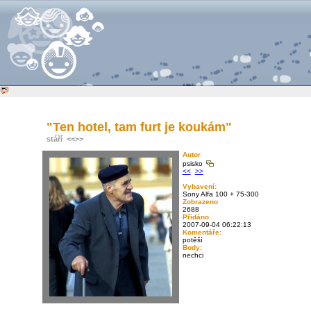
"Ten hotel, tam furt je koukám"
stáří
<<
>>
Autor
psisko
<<
>>
Vybavení:
Sony Alfa 100 + 75-300
Zobrazeno
2688
Přidáno
2007-09-04 06:22:13
Komentáře:
potěší
Body:
nechci