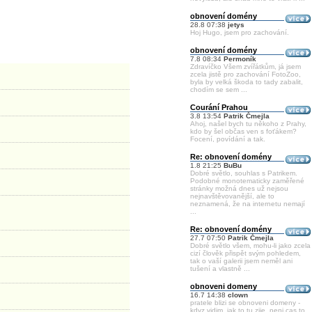
obnovení domény
28.8 07:38
jetys
Hoj Hugo, jsem pro zachování.
obnovení domény
7.8 08:34
Permoník
Zdravíčko Všem zvířátkům, já jsem
zcela jistě pro zachování FotoZoo,
byla by velká škoda to tady zabalit,
chodím se sem ...
Courání Prahou
3.8 13:54
Patrik Čmejla
Ahoj, našel bych tu někoho z Prahy,
kdo by šel občas ven s foťákem?
Focení, povídání a tak.
Re: obnovení domény
1.8 21:25
BuBu
Dobré světlo, souhlas s Patrikem.
Podobné monotematicky zaměřené
stránky možná dnes už nejsou
nejnavštěvovanější, ale to
neznamená, že na internetu nemají
...
Re: obnovení domény
27.7 07:50
Patrik Čmejla
Dobré světlo všem, mohu-li jako zcela
cizí člověk přispět svým pohledem,
tak o vaší galerii jsem neměl ani
tušení a vlastně ...
obnoveni domeny
16.7 14:38
clown
pratele blizi se obnoveni domeny -
kdyz vidim, jak to tu zije, neni cas to