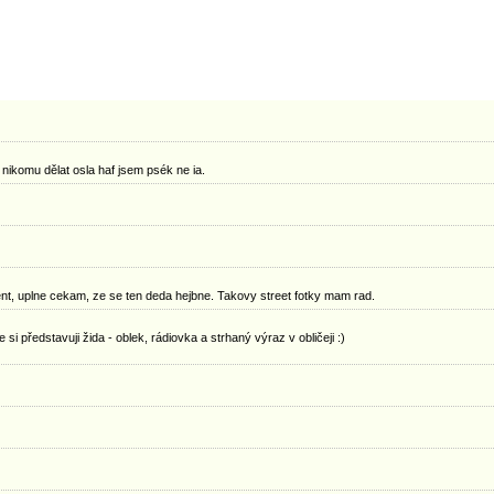
nikomu dělat osla haf jsem psék ne ia.
nt, uplne cekam, ze se ten deda hejbne. Takovy street fotky mam rad.
 představuji žida - oblek, rádiovka a strhaný výraz v obličeji :)