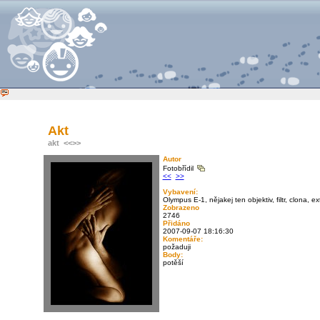
Akt
akt
<<
>>
Autor
Fotobřídil
<<
>>
Vybavení:
Olympus E-1, nějakej ten objektiv, filtr, clona, ex
Zobrazeno
2746
Přidáno
2007-09-07 18:16:30
Komentáře:
požaduji
Body:
potěší