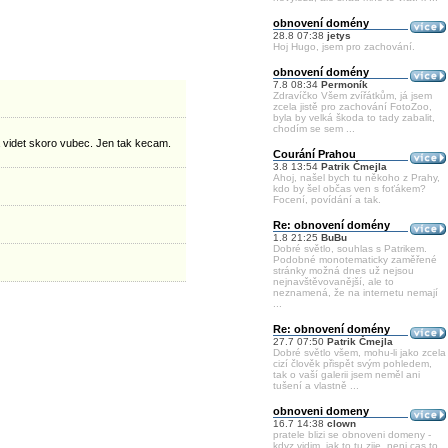
obnovení domény
28.8 07:38
jetys
Hoj Hugo, jsem pro zachování.
obnovení domény
7.8 08:34
Permoník
Zdravíčko Všem zvířátkům, já jsem
zcela jistě pro zachování FotoZoo,
byla by velká škoda to tady zabalit,
chodím se sem ...
a videt skoro vubec. Jen tak kecam.
Courání Prahou
3.8 13:54
Patrik Čmejla
Ahoj, našel bych tu někoho z Prahy,
kdo by šel občas ven s foťákem?
Focení, povídání a tak.
Re: obnovení domény
1.8 21:25
BuBu
Dobré světlo, souhlas s Patrikem.
Podobné monotematicky zaměřené
stránky možná dnes už nejsou
nejnavštěvovanější, ale to
neznamená, že na internetu nemají
...
Re: obnovení domény
27.7 07:50
Patrik Čmejla
Dobré světlo všem, mohu-li jako zcela
cizí člověk přispět svým pohledem,
tak o vaší galerii jsem neměl ani
tušení a vlastně ...
obnoveni domeny
16.7 14:38
clown
pratele blizi se obnoveni domeny -
kdyz vidim, jak to tu zije, neni cas to