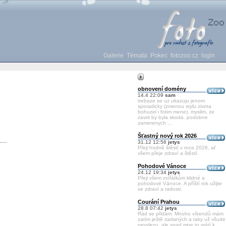
Galerie
Témata
Pokec
fotozoo.cz
login
obnovení domény
14.4 22:09
sam
trebaze se uz ukazuju jenom
sporadicky (zmenou stylu zivota
bohuzel i fotim mene), myslim, ze
zavrit by byla skoda. podobne
zamerenych ...
Šťastný nový rok 2026
....
31.12 12:56
jetys
Přeji hodně štěstí v roce 2026, ať
všem přeje zdraví a štěstí.
Pohodové Vánoce
24.12 19:34
jetys
Přeji všem zvířátkům klidné a
pohodové Vánoce. A příští rok užijte
ve zdraví a radosti.
Courání Prahou
28.8 07:42
jetys
Rád se přidám. Mnoho víkendů mám
zatím ještě zadaných a taky už všude
nevylezu, ale snad mne to vrátí k ...