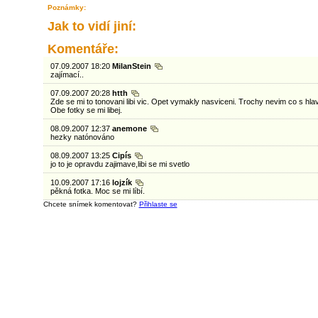
Poznámky:
Jak to vidí jiní:
Komentáře:
07.09.2007 18:20
MilanStein
zajímací..
07.09.2007 20:28
htth
Zde se mi to tonovani libi vic. Opet vymakly nasviceni. Trochy nevim co s hl
Obe fotky se mi libej.
08.09.2007 12:37
anemone
hezky natónováno
08.09.2007 13:25
Cipís
jo to je opravdu zajimave,libi se mi svetlo
10.09.2007 17:16
lojzík
pěkná fotka. Moc se mi líbí.
Chcete snímek komentovat?
Přihlaste se