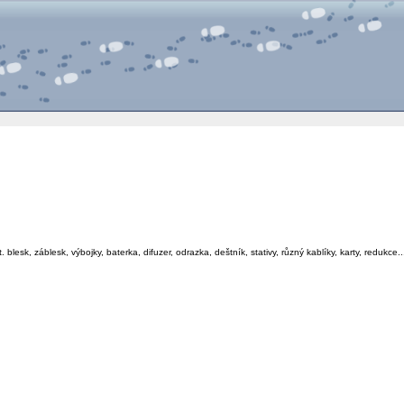
t. blesk, záblesk, výbojky, baterka, difuzer, odrazka, deštník, stativy, různý kablíky, karty, redukce...