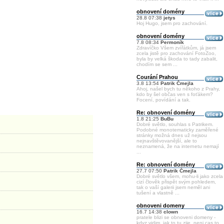
obnovení domény
28.8 07:38
jetys
Hoj Hugo, jsem pro zachování.
obnovení domény
7.8 08:34
Permoník
Zdravíčko Všem zvířátkům, já jsem
zcela jistě pro zachování FotoZoo,
byla by velká škoda to tady zabalit,
chodím se sem ...
Courání Prahou
3.8 13:54
Patrik Čmejla
Ahoj, našel bych tu někoho z Prahy,
kdo by šel občas ven s foťákem?
Focení, povídání a tak.
Re: obnovení domény
1.8 21:25
BuBu
Dobré světlo, souhlas s Patrikem.
Podobné monotematicky zaměřené
stránky možná dnes už nejsou
nejnavštěvovanější, ale to
neznamená, že na internetu nemají
...
Re: obnovení domény
27.7 07:50
Patrik Čmejla
Dobré světlo všem, mohu-li jako zcela
cizí člověk přispět svým pohledem,
tak o vaší galerii jsem neměl ani
tušení a vlastně ...
obnoveni domeny
16.7 14:38
clown
pratele blizi se obnoveni domeny -
kdyz vidim, jak to tu zije, neni cas to