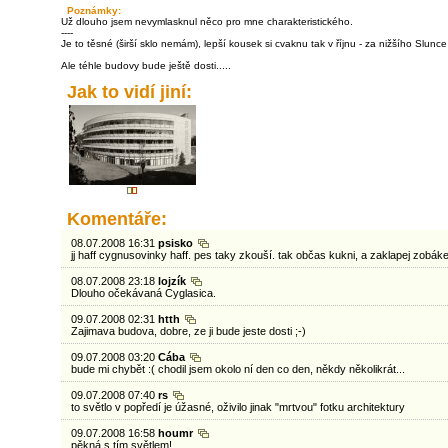
Poznámky:
Už dlouho jsem nevymlasknul něco pro mne charakteristického.
----
Je to těsné (širší sklo nemám), lepší kousek si cvaknu tak v říjnu - za nižšího Slunce 
Ale téhle budovy bude ještě dosti.....
Jak to vidí jiní:
Komentáře:
08.07.2008 16:31
psisko
jj haff cygnusovinky haff. pes taky zkouší. tak občas kukni, a zaklapej zobáke
08.07.2008 23:18
lojzík
Dlouho očekávaná Cyglasica.
09.07.2008 02:31
htth
Zajimava budova, dobre, ze ji bude jeste dosti ;-)
09.07.2008 03:20
Cába
bude mi chybět :( chodil jsem okolo ní den co den, někdy několikrát...
09.07.2008 07:40
rs
to světlo v popředí je úžasné, oživilo jinak "mrtvou" fotku architektury
09.07.2008 16:58
houmr
pěkná s tím světlem!...