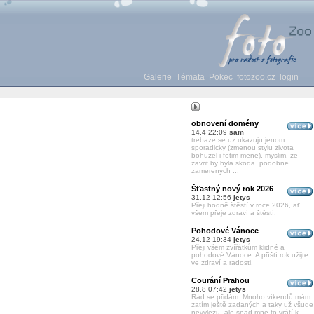
Galerie
Témata
Pokec
fotozoo.cz
login
obnovení domény
14.4 22:09
sam
trebaze se uz ukazuju jenom
sporadicky (zmenou stylu zivota
bohuzel i fotim mene), myslim, ze
zavrit by byla skoda. podobne
zamerenych ...
Šťastný nový rok 2026
31.12 12:56
jetys
Přeji hodně štěstí v roce 2026, ať
všem přeje zdraví a štěstí.
Pohodové Vánoce
24.12 19:34
jetys
Přeji všem zvířátkům klidné a
pohodové Vánoce. A příští rok užijte
ve zdraví a radosti.
Courání Prahou
28.8 07:42
jetys
Rád se přidám. Mnoho víkendů mám
zatím ještě zadaných a taky už všude
nevylezu, ale snad mne to vrátí k ...