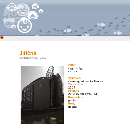
Jiřičná
architektura
<<
>>
Autor
cygnus
<<
>>
Vybavení:
věrná vypalovačka Mavica
Zobrazeno
2564
Přidáno
2008-07-08 15:52:13
Komentáře:
potěší
Body:
nechci