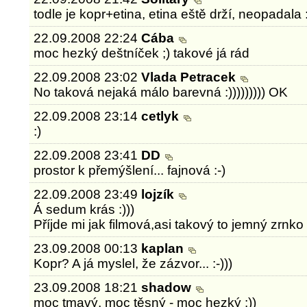
todle je kopr+etina, etina eště drží, neopadala :
22.09.2008 22:24
Cába
moc hezký deštníček ;) takové já rád
22.09.2008 23:02
Vlada Petracek
No taková nejaká málo barevná :))))))))) OK
22.09.2008 23:14
cetlyk
:)
22.09.2008 23:41
DD
prostor k přemýšlení... fajnová :-)
22.09.2008 23:49
lojzík
Á sedum krás :)))
Příjde mi jak filmová,asi takový to jemný zrnko
23.09.2008 00:13
kaplan
Kopr? A já myslel, že zázvor... :-)))
23.09.2008 18:21
shadow
moc tmavý, moc těsný - moc hezký :))