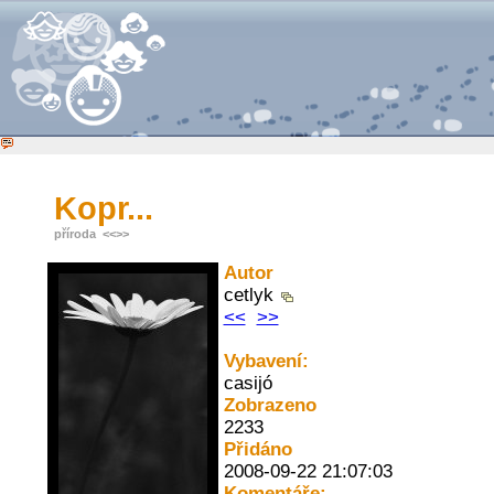
Kopr...
příroda
<<
>>
Autor
cetlyk
<<
>>
Vybavení:
casijó
Zobrazeno
2233
Přidáno
2008-09-22 21:07:03
Komentáře: