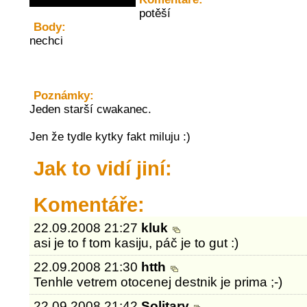
potěší
Body:
nechci
Poznámky:
Jeden starší cwakanec.
Jen že tydle kytky fakt miluju :)
Jak to vidí jiní:
Komentáře:
22.09.2008 21:27
kluk
asi je to f tom kasiju, páč je to gut :)
22.09.2008 21:30
htth
Tenhle vetrem otocenej destnik je prima ;-)
22.09.2008 21:42
Solitary