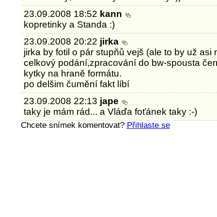
23.09.2008 18:52
kann
kopretinky a Standa :)
23.09.2008 20:22
jirka
jirka by fotil o pár stupňů vejš (ale to by už asi
celkový podání,zpracování do bw-spousta čern
kytky na hraně formátu.
po delšim čumění fakt líbí
23.09.2008 22:13
jape
taky je mám rád... a Vláďa foťánek taky :-)
Chcete snímek komentovat?
Přihlaste se