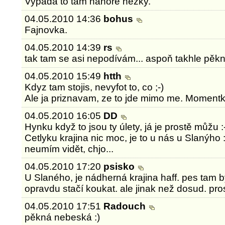
Vypada to tam nahore hezky.
04.05.2010 14:36
bohus
Fajnovka.
04.05.2010 14:39
rs
tak tam se asi nepodívám... aspoň takhle pěkně
04.05.2010 15:49
htth
Kdyz tam stojis, nevyfot to, co ;-)
Ale ja priznavam, ze to jde mimo me. Momentka
04.05.2010 16:05
DD
Hynku když to jsou ty úlety, já je prostě můžu :-)
Cetlyku krajina nic moc, je to u nás u Slanýho :
neumím vidět, chjo...
04.05.2010 17:20
psisko
U Slaného, je nádherná krajina haff. pes tam byl
opravdu stačí koukat. ale jinak než dosud. pro
04.05.2010 17:51
Radouch
pěkná nebeská :)