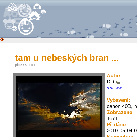
tam u nebeských bran ...
příroda
<<
>>
Autor
DD
<<
>>
Vybavení:
canon 40D, m
Zobrazeno
1671
Přidáno
2010-05-04 0
Komentáře: