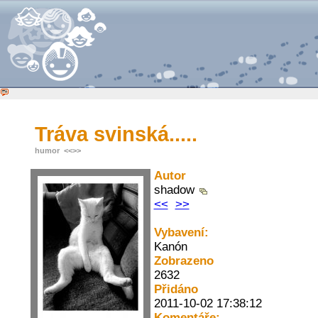
Tráva svinská.....
humor
<<
>>
Autor
shadow
<<
>>
Vybavení:
Kanón
Zobrazeno
2632
Přidáno
2011-10-02 17:38:12
Komentáře: