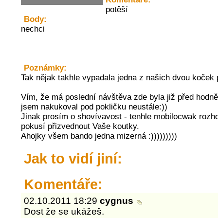
potěší
Body:
nechci
Poznámky:
Tak nějak takhle vypadala jedna z našich dvou koček p
Vím, že má poslední návštěva zde byla již před hodn
jsem nakukoval pod pokličku neustále:))
Jinak prosím o shovívavost - tenhle mobilocwak roz
pokusí přizvednout Vaše koutky.
Ahojky všem bando jedna mizerná :)))))))))
Jak to vidí jiní:
Komentáře:
02.10.2011 18:29
cygnus
Dost že se ukážeš.