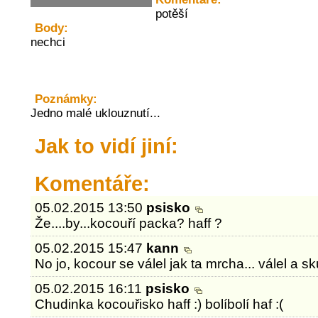
potěší
Body:
nechci
Poznámky:
Jedno malé uklouznutí...
Jak to vidí jiní:
Komentáře:
05.02.2015 13:50
psisko
Že....by...kocouří packa? haff ?
05.02.2015 15:47
kann
No jo, kocour se válel jak ta mrcha... válel a s
05.02.2015 16:11
psisko
Chudinka kocouřisko haff :) bolíbolí haf :(