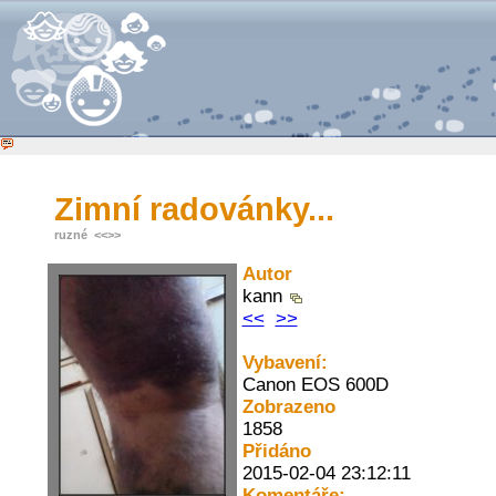
Zimní radovánky...
ruzné
<<
>>
Autor
kann
<<
>>
Vybavení:
Canon EOS 600D
Zobrazeno
1858
Přidáno
2015-02-04 23:12:11
Komentáře: