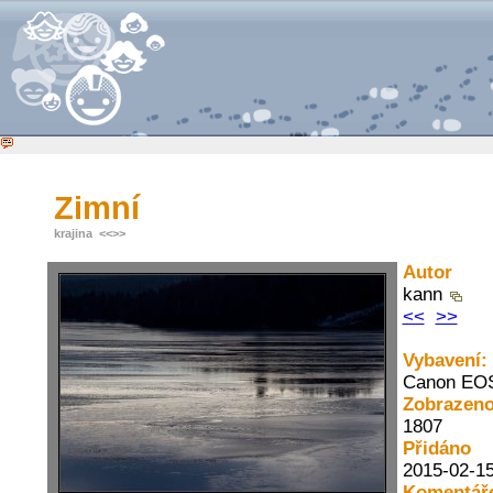
Zimní
krajina
<<
>>
Autor
kann
<<
>>
Vybavení:
Canon EO
Zobrazen
1807
Přidáno
2015-02-15
Komentář