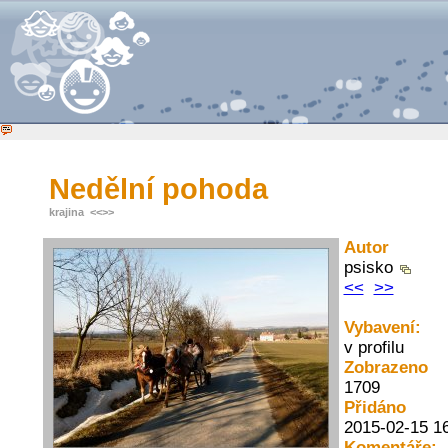
Nedělní pohoda
krajina
<<
>>
Autor
psisko
<<
>>
Vybavení:
v profilu
Zobrazeno
1709
Přidáno
2015-02-15 1
Komentáře: