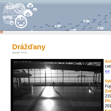
Drážďany
ruzné
<<
>>
Au
cet
<<
Vy
Fuj
Zo
21
Př
201
Ko