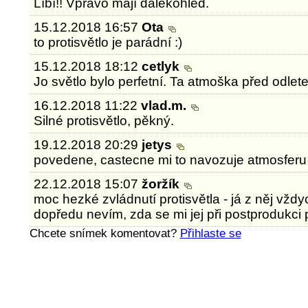
Líbí!! Vpravo mají dalekohled.
15.12.2018 16:57
Ota
to protisvětlo je parádní :)
15.12.2018 18:12
cetlyk
Jo světlo bylo perfetní. Ta atmoška před odlete
16.12.2018 11:22
vlad.m.
Silné protisvětlo, pěkný.
19.12.2018 20:29
jetys
povedene, castecne mi to navozuje atmosferu n
22.12.2018 15:07
žoržík
moc hezké zvládnutí protisvětla - já z něj vžd
dopředu nevím, zda se mi jej při postprodukci p
Chcete snímek komentovat?
Přihlaste se