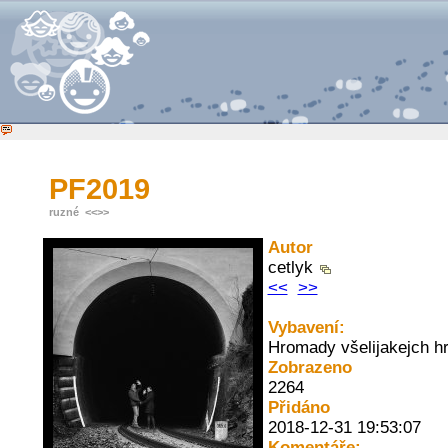
PF2019
ruzné
<<
>>
Autor
cetlyk
<<
>>
Vybavení:
Hromady všelijakejch h
Zobrazeno
2264
Přidáno
2018-12-31 19:53:07
Komentáře: