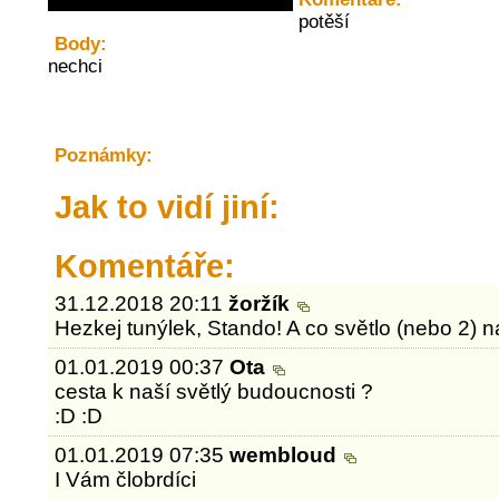
potěší
Body:
nechci
Poznámky:
Jak to vidí jiní:
Komentáře:
31.12.2018 20:11
žoržík
Hezkej tunýlek, Stando! A co světlo (nebo 2) na k
01.01.2019 00:37
Ota
cesta k naší světlý budoucnosti ?
:D :D
01.01.2019 07:35
wembloud
I Vám člobrdíci