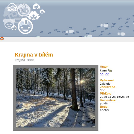
Krajina v bílém
krajina
<<
>>
Autor
kann
<<
>>
Vybavení:
Jak kdy
Zobrazeno
366
Přidáno
2025-11-24 15:24:35
Komentáře:
potěší
Body:
nechci