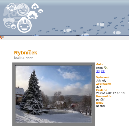
Rybníček
krajina
<<
>>
Autor
kann
<<
>>
Vybavení:
Jak kdy
Zobrazeno
375
Přidáno
2025-12-02 17:00:13
Komentáře:
potěší
Body:
nechci