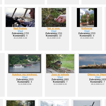
Nad Prahou
Tak si vem.
Knihovna
Vlad
Vlad
Vlad
Zobrazeno:
1703
Zobrazeno:
1511
Zobrazeno:
1533
Komentářů:
5
Komentářů:
10
Komentářů:
4
26.10.2008 21:58
25.10.2008 14:19
24.10.2008 19:59
Autobus ma prednost.
Jooo ta pohoda
Ottawa na Otta
Vlad
Vlad
Vlad
Zobrazeno:
1523
Zobrazeno:
1693
Zobrazeno:
182
Komentářů:
4
Komentářů:
7
Komentářů:
7
11.10.2008 22:59
10.10.2008 01:20
08.10.2008 01:17