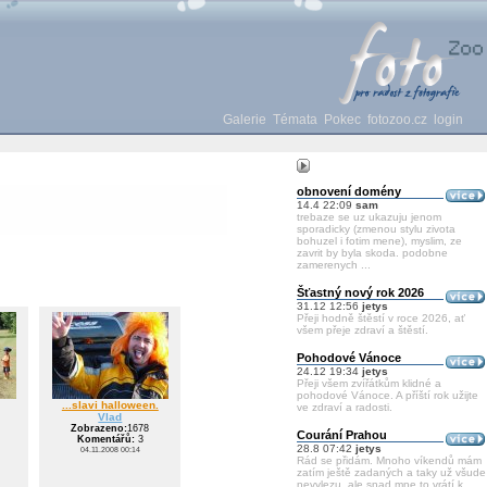
Galerie
Témata
Pokec
fotozoo.cz
login
obnovení domény
14.4 22:09
sam
trebaze se uz ukazuju jenom
sporadicky (zmenou stylu zivota
bohuzel i fotim mene), myslim, ze
zavrit by byla skoda. podobne
zamerenych ...
Šťastný nový rok 2026
31.12 12:56
jetys
Přeji hodně štěstí v roce 2026, ať
všem přeje zdraví a štěstí.
Pohodové Vánoce
24.12 19:34
jetys
Přeji všem zvířátkům klidné a
pohodové Vánoce. A příští rok užijte
...slavi halloween.
ve zdraví a radosti.
Vlad
Zobrazeno:
1678
Courání Prahou
Komentářů:
3
28.8 07:42
jetys
04.11.2008 00:14
Rád se přidám. Mnoho víkendů mám
zatím ještě zadaných a taky už všude
nevylezu, ale snad mne to vrátí k ...