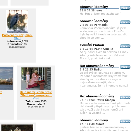
obnovení domény
28.8 07:38
jetys
Hoj Hugo, jsem pro zachování.
obnovení domény
7.8 08:34
Permoník
Zdravíčko Všem zvířátkům, já jsem
zcela jistě pro zachování FotoZoo,
byla by velká škoda to tady zabalit,
Podvecerni rozjimani
chodím se sem ...
Vlad
Zobrazeno:
1743
Komentářů:
15
Courání Prahou
18.10.2008 22:36
3.8 13:54
Patrik Čmejla
Ahoj, našel bych tu někoho z Prahy,
kdo by šel občas ven s foťákem?
Focení, povídání a tak.
Re: obnovení domény
1.8 21:25
BuBu
Dobré světlo, souhlas s Patrikem.
Podobné monotematicky zaměřené
stránky možná dnes už nejsou
nejnavštěvovanější, ale to
neznamená, že na internetu nemají
...
we
Hele mami, vona hraje
"Dalibora" pozpatku...
Re: obnovení domény
9
Vlad
27.7 07:50
Patrik Čmejla
Zobrazeno:
1383
Dobré světlo všem, mohu-li jako zcela
Komentářů:
7
cizí člověk přispět svým pohledem,
05.10.2008 20:50
tak o vaší galerii jsem neměl ani
tušení a vlastně ...
obnoveni domeny
16.7 14:38
clown
pratele blizi se obnoveni domeny -
kdyz vidim, jak to tu zije, neni cas to