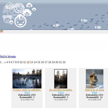
Noční témata
1
...
<
4
5
6
7
8
9
10
11
12
13
14
15
16
17
18
19
20
21
22
A husy nam uz odletely.
Za ranniho mraziku.
Sakra to je zima
Vlad
Vlad
Vlad
Zobrazeno:
1692
Zobrazeno:
1653
Zobrazeno:
1904
Komentářů:
5
Komentářů:
5
Komentářů:
16
16.11.2008 17:04
14.11.2008 13:58
12.11.2008 15:29