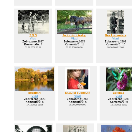
2 X 3
Je to zivot tezky.
Bez komentare
Vlad
Vlad
Vlad
Zobrazeno:
1817
Zobrazeno:
1665
Zobrazeno:
2263
Komentářů:
4
Komentářů:
11
Komentářů:
10
01.11.2008 13:17
31.10.2008 00:10
28.10.2008 22:08
podzimni
Muzu si cucnout?
zelenac
Vlad
Vlad
Vlad
Zobrazeno:
1623
Zobrazeno:
1568
Zobrazeno:
1769
Komentářů:
6
Komentářů:
5
Komentářů:
5
17.10.2008 01:04
15.10.2008 00:06
12.10.2008 22:15