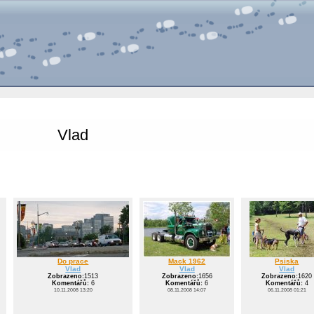
Vlad
Do prace
Mack 1962
Psiska
Vlad
Vlad
Vlad
Zobrazeno:
1513
Zobrazeno:
1656
Zobrazeno:
1620
Komentářů:
6
Komentářů:
6
Komentářů:
4
10.11.2008 13:20
08.11.2008 14:07
06.11.2008 01:21