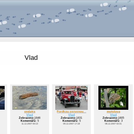
Vlad
ondatra
Fordkou cervenou...
motylova
Vlad
Vlad
Vlad
Zobrazeno:
1646
Zobrazeno:
1631
Zobrazeno:
1605
Komentářů:
5
Komentářů:
5
Komentářů:
3
11.12.2007 00:13
09.12.2007 17:18
08.12.2007 02:31