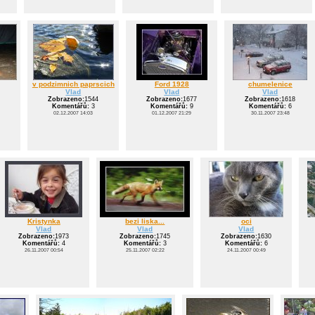
v podzimnich paprscich
Ford 1928
chumelenice
Vlad
Vlad
Vlad
Zobrazeno:
1544
Zobrazeno:
1677
Zobrazeno:
1618
Komentářů:
3
Komentářů:
9
Komentářů:
6
02.12.2007 14:03
01.12.2007 21:29
30.11.2007 23:48
Kristynka
bezi liska...
oci
Vlad
Vlad
Vlad
Zobrazeno:
1973
Zobrazeno:
1745
Zobrazeno:
1630
Komentářů:
4
Komentářů:
3
Komentářů:
6
26.11.2007 00:54
25.11.2007 02:22
24.11.2007 00:49