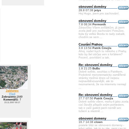
obnovení domény
28.8 07:38
jetys
Hoj Hugo, jsem pro zachování.
obnovení domény
7.8 08:34
Permoník
Zdravíčko Všem zvířátkům, já jsem
zcela jistě pro zachování FotoZoo,
byla by velká škoda to tady zabalit,
chodím se sem ...
Courání Prahou
3.8 13:54
Patrik Čmejla
Ahoj, našel bych tu někoho z Prahy,
kdo by šel občas ven s foťákem?
Focení, povídání a tak.
Re: obnovení domény
1.8 21:25
BuBu
Dobré světlo, souhlas s Patrikem.
Podobné monotematicky zaměřené
stránky možná dnes už nejsou
nejnavštěvovanější, ale to
neznamená, že na internetu nemají
...
Jablonec
Vlad
Re: obnovení domény
Zobrazeno:
1649
27.7 07:50
Patrik Čmejla
Komentářů:
7
Dobré světlo všem, mohu-li jako zcela
23.11.2007 00:17
cizí člověk přispět svým pohledem,
tak o vaší galerii jsem neměl ani
tušení a vlastně ...
obnoveni domeny
16.7 14:38
clown
pratele blizi se obnoveni domeny -
kdyz vidim, jak to tu zije, neni cas to