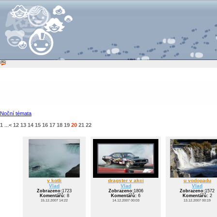
Noční témata
1
...
<
12
13
14
15
16
17
18
19
20
21
22
v kotli
dragster v akci
u vodopadu
Vlad
Vlad
Vlad
Zobrazeno:
1723
Zobrazeno:
1806
Zobrazeno:
1572
Komentářů:
8
Komentářů:
6
Komentářů:
2
15.12.2007 14:22
14.12.2007 00:03
13.12.2007 00:19