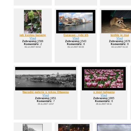
jak kvetou banany
Curacao - rybi trh
tenhle je muj
Vlad
Vlad
Vlad
Zobrazeno:
1566
Zobrazeno:
1543
Zobrazeno:
1678
Komentářů:
2
Komentářů:
8
Komentářů:
8
06.12.2007 00:52
05.12.2007 00:33
04.12.2007 01:10
Narodni galerie s rekou Ottawou
v mori tulipanu
Vlad
Vlad
Zobrazeno:
1951
Zobrazeno:
1865
Komentářů:
7
Komentářů:
6
29.11.2007 13:57
28.11.2007 04:11