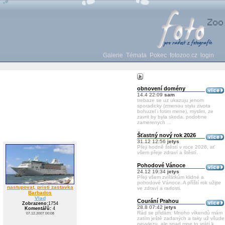
Galerie
Témata
Pokec
fotozoo.cz
login
obnovení domény
14.4 22:09
sam
trebaze se uz ukazuju jenom
sporadicky (zmenou stylu zivota
bohuzel i fotim mene), myslim, ze
zavrit by byla skoda. podobne
zamerenych ...
Šťastný nový rok 2026
31.12 12:56
jetys
Přeji hodně štěstí v roce 2026, ať
všem přeje zdraví a štěstí.
Pohodové Vánoce
24.12 19:34
jetys
Přeji všem zvířátkům klidné a
pohodové Vánoce. A příští rok užijte
nastupovat, pristi zastavka
ve zdraví a radosti.
Barbados
Vlad
Courání Prahou
Zobrazeno:
1754
28.8 07:42
jetys
Komentářů:
4
Rád se přidám. Mnoho víkendů mám
07.12.2007 00:08
zatím ještě zadaných a taky už všude
nevylezu, ale snad mne to vrátí k ...