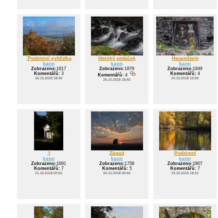
¨Podzimní vyhlídka
Horský potůček
Hauenštein
kann
kann
kann
Zobrazeno:
1817
Zobrazeno:
1879
Zobrazeno:
1849
Komentářů:
3
Komentářů:
4
Komentářů:
4
26.10.2018 18:49
24.10.2018 19:39
25.10.2018 18:40
:)
Západ
Podzimní
kann
kann
kann
Zobrazeno:
1691
Zobrazeno:
1758
Zobrazeno:
1807
Komentářů:
7
Komentářů:
5
Komentářů:
7
21.10.2018 00:52
20.10.2018 00:46
19.10.2018 18:22