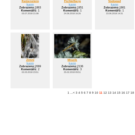
Katzenstein
Fichtelberg
Vodopád
kann
kann
kann
Zobrazeno:
1863
Zobrazeno:
1951
Zobrazeno:
1861
Komentářů:
1
Komentářů:
1
Komentářů:
1
03.07.2018 21:08
24.06.2018 16:26
23.06.2018 14:31
Zimní
Mrazík
kann
kann
Zobrazeno:
2069
Zobrazeno:
2136
Komentářů:
2
Komentářů:
3
02.03.2018 23:51
25.02.2018 09:51
1
...
<
3
4
5
6
7
8
9
10
11
12
13
14
15
16
17
18