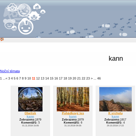
kann
Noční témata
1
...
<
3
4
5
6
7
8
9
10
11
12
13
14
15
16
17
18
19
20
21
22
23
>
...
46
Obelisk
Pohádkový les
K vrcholu
kann
kann
kann
Zobrazeno:
1879
Zobrazeno:
1879
Zobrazeno:
1917
Komentářů:
5
Komentářů:
6
Komentářů:
4
01.11.2018 15:05
31.10.2018 09:35
29.10.2018 17:22