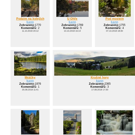
Podzim na kolejích
U Ohře
Pod mostem
kann
kann
kann
Zobrazeno:
1770
Zobrazeno:
1769
Zobrazeno:
1755
Komentářů:
2
Komentářů:
5
Komentářů:
4
11.10.2018 20:12
10.10.2018 16:14
07.10.2018 18:30
Mráčky
Krušné hory
kann
kann
Zobrazeno:
1976
Zobrazeno:
2365
Komentářů:
1
Komentářů:
3
25.08.2018 11:41
17.08.2018 17:30