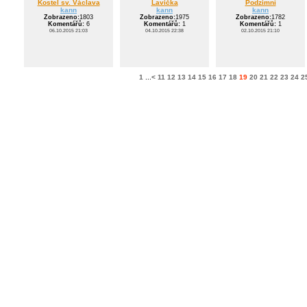
Kostel sv. Václava
Lavička
Podzimní
kann
kann
kann
Zobrazeno:
1803
Zobrazeno:
1975
Zobrazeno:
1782
Komentářů:
6
Komentářů:
1
Komentářů:
1
06.10.2015 21:03
04.10.2015 22:38
02.10.2015 21:10
1
...
<
11
12
13
14
15
16
17
18
19
20
21
22
23
24
2