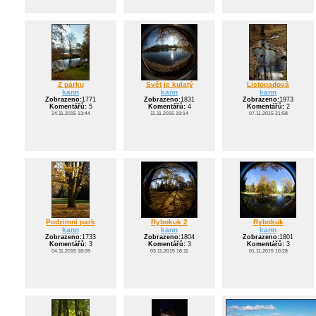
Z parku
Svět je kulatý
Listopadová
kann
kann
kann
Zobrazeno:
1771
Zobrazeno:
1831
Zobrazeno:
1973
Komentářů:
5
Komentářů:
4
Komentářů:
2
14.11.2015 13:44
11.11.2015 19:14
07.11.2015 21:58
Podzimní park
Rybokuk 2
Rybokuk
kann
kann
kann
Zobrazeno:
1733
Zobrazeno:
1804
Zobrazeno:
1801
Komentářů:
3
Komentářů:
3
Komentářů:
3
04.11.2015 18:09
03.11.2015 18:11
01.11.2015 10:28