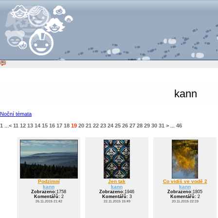
kann
Noční témata
1
...
<
11
12
13
14
15
16
17
18
19
20
21
22
23
24
25
26
27
28
29
30
31
>
...
46
Podzimní
Jen tak
Co vidíš ve vodě 2
kann
kann
kann
Zobrazeno:
1758
Zobrazeno:
1946
Zobrazeno:
1805
Komentářů:
2
Komentářů:
3
Komentářů:
2
26.11.2015 21:42
22.11.2015 15:49
20.11.2015 22:19