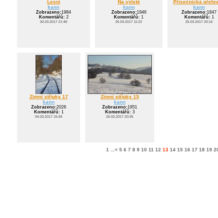
Lesní
Na výletě
Přísečnická přehr
kann
kann
kann
Zobrazeno:
1984
Zobrazeno:
1946
Zobrazeno:
1847
Komentářů:
2
Komentářů:
1
Komentářů:
1
30.03.2017 21:48
26.03.2017 11:22
25.03.2017 20:16
Zimní střípky 17
Zimní střípky 15
kann
kann
Zobrazeno:
2026
Zobrazeno:
1951
Komentářů:
1
Komentářů:
3
04.03.2017 15:39
26.02.2017 20:35
1
...
<
5
6
7
8
9
10
11
12
13
14
15
16
17
18
19
2