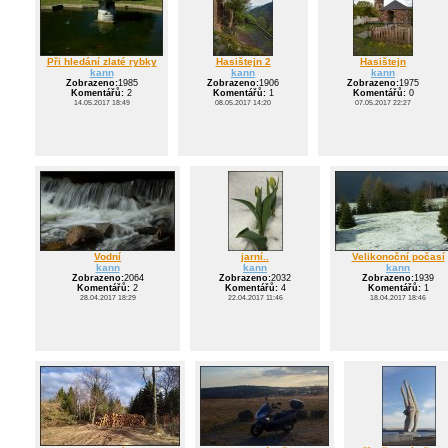
Při hledání zlaté rybky
Hasištejn 2
Hasištejn
kann
kann
kann
Zobrazeno:
1985
Zobrazeno:
1906
Zobrazeno:
1975
Komentářů:
2
Komentářů:
1
Komentářů:
0
14.05.2017 18:49
08.05.2017 14:20
07.05.2017 22:27
Vodní
jarní..
Velikonoční počasí
kann
kann
kann
Zobrazeno:
2064
Zobrazeno:
2032
Zobrazeno:
1939
Komentářů:
2
Komentářů:
4
Komentářů:
1
28.04.2017 18:29
22.04.2017 11:46
18.04.2017 18:46