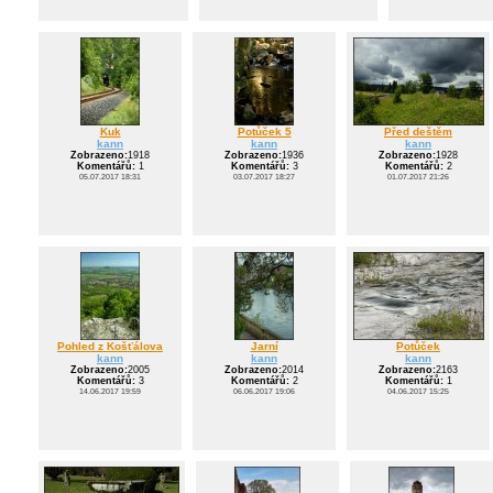
Kuk
Potůček 5
Před deštěm
kann
kann
kann
Zobrazeno:
1918
Zobrazeno:
1936
Zobrazeno:
1928
Komentářů:
1
Komentářů:
3
Komentářů:
2
05.07.2017 18:31
03.07.2017 18:27
01.07.2017 21:26
Pohled z Košťálova
Jarní
Potůček
kann
kann
kann
Zobrazeno:
2005
Zobrazeno:
2014
Zobrazeno:
2163
Komentářů:
3
Komentářů:
2
Komentářů:
1
14.06.2017 19:59
06.06.2017 19:06
04.06.2017 15:25