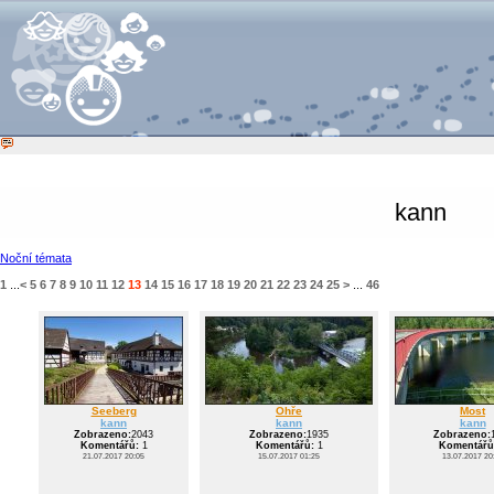
kann
Noční témata
1
...
<
5
6
7
8
9
10
11
12
13
14
15
16
17
18
19
20
21
22
23
24
25
>
...
46
Seeberg
Ohře
Most
kann
kann
kann
Zobrazeno:
2043
Zobrazeno:
1935
Zobrazeno:
Komentářů:
1
Komentářů:
1
Komentářů
21.07.2017 20:05
15.07.2017 01:25
13.07.2017 20